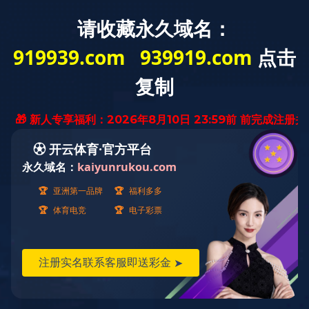
打造全球领先的
绿色低碳高端铝材企业
开云足球登录_开云（中国）实业