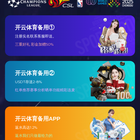
新能源电池及包装铝
箔
高性能合金板材
阳极氧化料
铝合金铸造轮毂
罐体
分类
合金
冷轧卷
3104