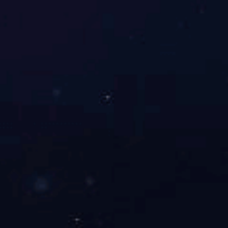
留言给我们
我们将及时给您回复，谢谢!
开云足球登录_开云（中国）实业电子商务平台
采购云平台
上海证券交易所
走进开云足球登录_开云（中国）
河南豫联能源集团
产品中心
中国有色金属工业协会
新闻中心
可持续发展