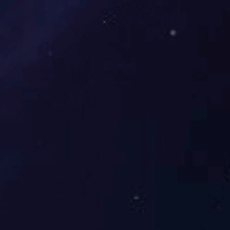
0371-64
开云足球登录_开云（中国）实业:
569099
0371-64401769
铝板带材销售:
0371-64401080
物资采购:
0372-6012011
轮毂销售:
留言板
姓名
手机
留言