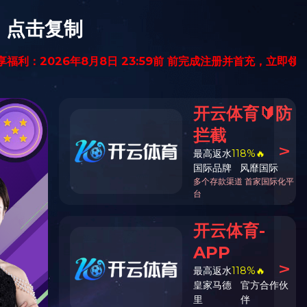
e.
。
九游体育(中国区)官方网站
|
乐动在线（中国）唯一官方网站